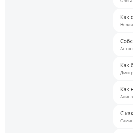
Ольга
Как 
Нелли
Собс
Антон
Как 
Дмитр
Как 
Алина
С ка
Самиг