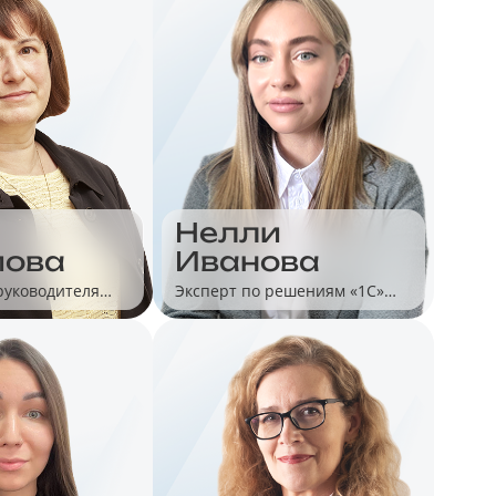
Нелли
мова
Иванова
руководителя
Эксперт по решениям «1С»
тодологии
для автоматизации малого
рговли
бизнеса и розницы