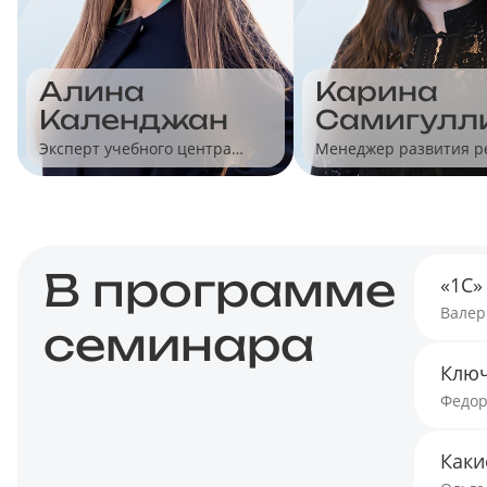
Алина
Карина
Календжан
Самигулл
Эксперт учебного центра
Менеджер развития 
"Учет без забот"
для малого бизнеса
В программе
«1С»
Валер
семинара
Ключ
Федор
Каки