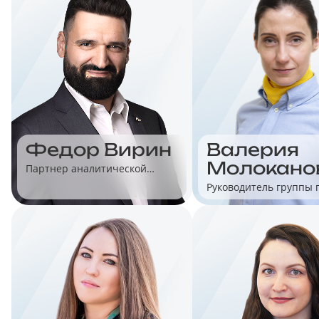
Федор Вирин
Валерия
Молокано
Партнер аналитической
компании Data Insight
Руководитель группы 
автоматизации торгов
«1С»