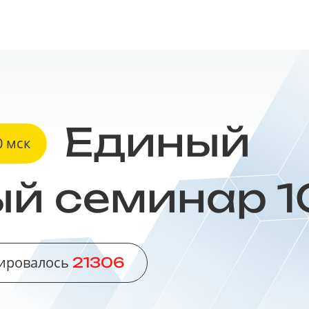
Единый
0 мск
ый
семинар 1
рировалось
21306