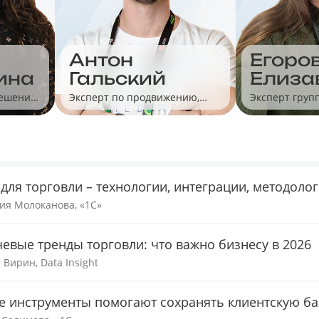
Антон
Егоро
ина
Гальский
Елиза
решений
Эксперт по продвижению,
Эксперт груп
Яндекс
сервиса 1С-Э
 для торговли – технологии, интеграции, методоло
ия Молоканова, «1С»
евые тренды торговли: что важно бизнесу в 2026
 Вирин, Data Insight
е инструменты помогают сохранять клиентскую ба