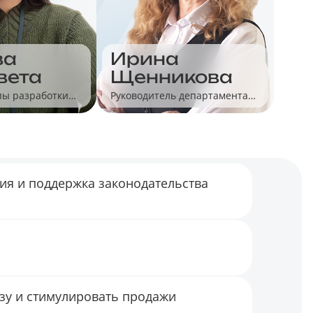
ва
Ирина
вета
Щенникова
пы разработки
Руководитель департамента
ПД
продуктового маркетинга,
«Калуга Астрал»
гия и поддержка законодательства
зу и стимулировать продажи