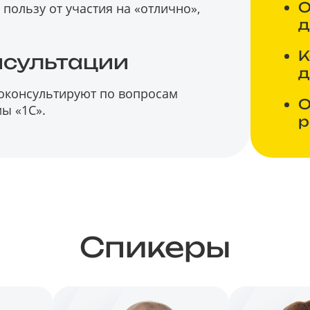
О
пользу от участия на «отлично»,
д
К
нсультации
д
роконсультируют по вопросам
О
ы «1С».
р
Спикеры