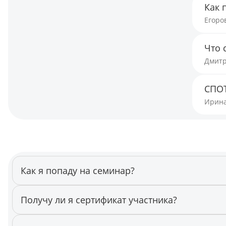
Как 
Егоро
Что 
Дмитр
СПОТ
Ирина
Как я попаду на семинар?
Семинар проходит онлайн. Накануне вам придет ссылка н
Получу ли я сертификат участника?
Да. Сертификат придет к вам на почту сразу после запол