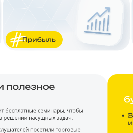
Прибыль
 полезное
б
ит бесплатные семинары, чтобы
В
в решении насущных задач.
и
 слушателей посетили торговые