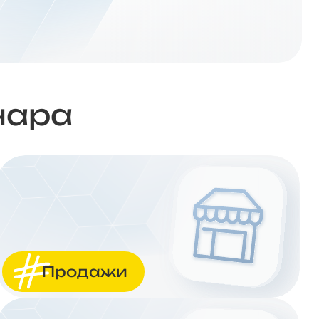
нара
Продажи