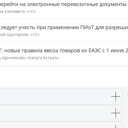
перейти на электронные перевозочные документы
ва Елизавета, «1С»
следует учесть при применении ПИоТ для разреш
ий Шустерняк, «1С»
: новые правила ввоза товаров из ЕАЭС с 1 июня 2
 Щенникова, «Калуга Астрал»
а подключение к сайту трансляции.
нения анкеты участника.