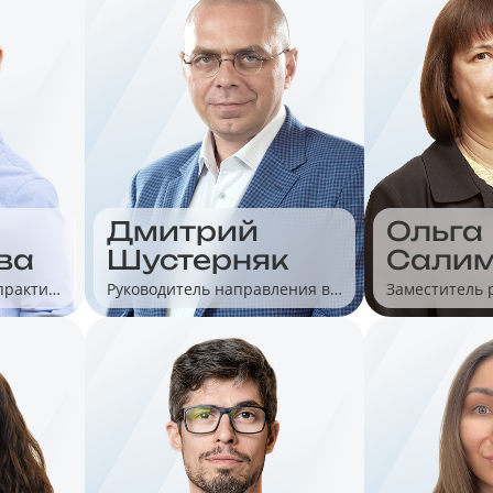
Дмитрий
Ольга
Шустерняк
Сали
ва
Руководитель направления в
Заместитель 
практик
«1С»
отдела по ме
ли в
розничной то