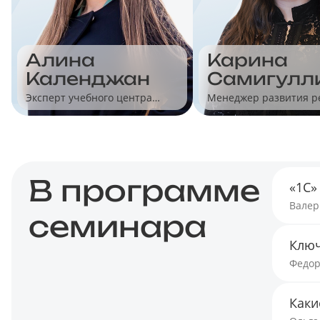
Алина
Карина
Календжан
Самигулл
Эксперт учебного центра
Менеджер развития 
"Учет без забот"
для малого бизнеса
В программе
«1С»
Валер
семинара
Ключ
Федор
Каки