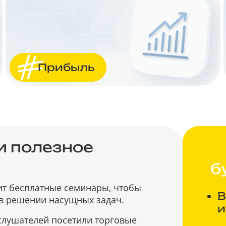
Прибыль
 полезное
б
ит бесплатные семинары, чтобы
В
в решении насущных задач.
и
 слушателей посетили торговые