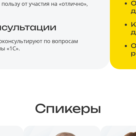
О
пользу от участия на «отлично»,
д
К
нсультации
д
роконсультируют по вопросам
О
ы «1С».
р
Спикеры