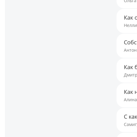
Ольга
Как 
Нелли
Собс
Антон
Как 
Дмитр
Как 
Алина
С ка
Самиг