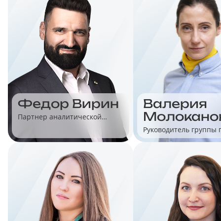
Федор Вирин
Валерия
Молокано
Партнер аналитической
компании Data Insight
Руководитель группы 
автоматизации торгов
«1С»