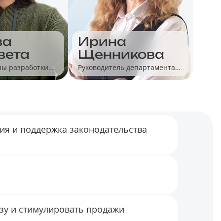
ва
Ирина
вета
Щенникова
пы разработки
Руководитель департамента
ПД
продуктового маркетинга,
«Калуга Астрал»
гия и поддержка законодательства
зу и стимулировать продажи