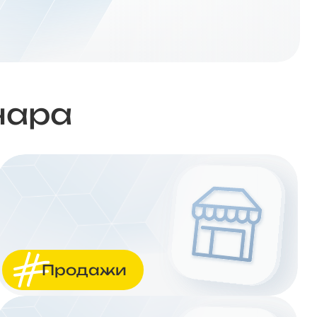
нара
Продажи