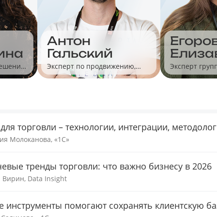
Антон
Егоро
ина
Гальский
Елиза
решений
Эксперт по продвижению,
Эксперт груп
Яндекс
сервиса 1С-Э
 для торговли – технологии, интеграции, методоло
ия Молоканова, «1С»
евые тренды торговли: что важно бизнесу в 2026
 Вирин, Data Insight
е инструменты помогают сохранять клиентскую ба