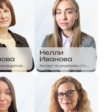
Нелли
мова
Иванова
руководителя
Эксперт по решениям «1С»
тодологии
для автоматизации малого
рговли
бизнеса и розницы