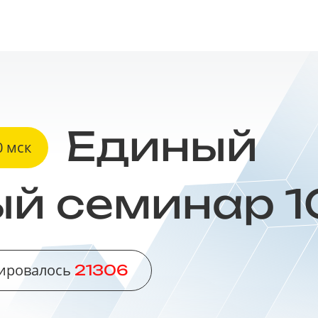
Единый
0 мск
ый
семинар 1
рировалось
21306