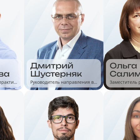
Дмитрий
Ольга
Шустерняк
Сали
ва
Руководитель направления в
Заместитель 
практик
«1С»
отдела по ме
ли в
розничной то