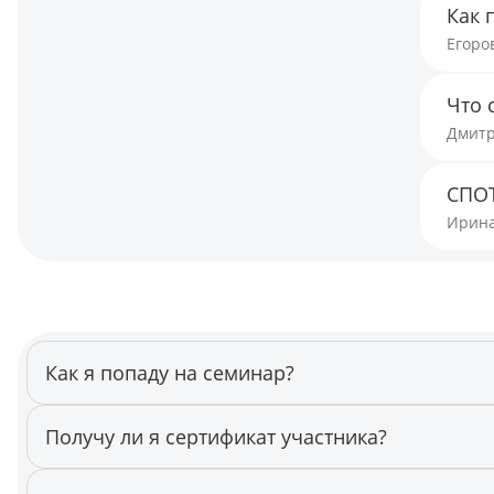
Как 
Егоро
Что 
Дмитр
СПОТ
Ирина
Как я попаду на семинар?
Семинар проходит онлайн. Накануне вам придет ссылка н
Получу ли я сертификат участника?
Да. Сертификат придет к вам на почту сразу после запол