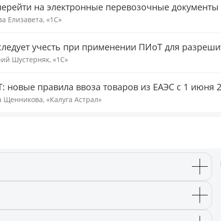
перейти на электронные перевозочные документы
ва Елизавета, «1С»
следует учесть при применении ПИоТ для разреш
ий Шустерняк, «1С»
: новые правила ввоза товаров из ЕАЭС с 1 июня 2
 Щенникова, «Калуга Астрал»
а подключение к сайту трансляции.
нения анкеты участника.