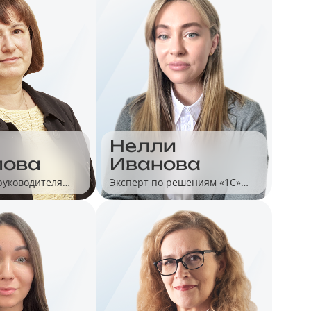
Нелли
мова
Иванова
руководителя
Эксперт по решениям «1С»
тодологии
для автоматизации малого
рговли
бизнеса и розницы