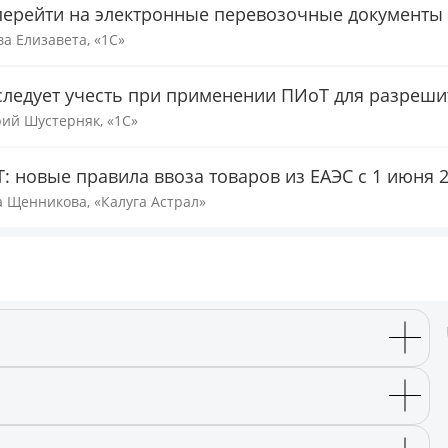
перейти на электронные перевозочные документы
ва Елизавета, «1С»
следует учесть при применении ПИоТ для разреш
ий Шустерняк, «1С»
: новые правила ввоза товаров из ЕАЭС с 1 июня 2
 Щенникова, «Калуга Астрал»
а подключение к сайту трансляции.
нения анкеты участника.