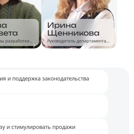
ва
Ирина
вета
Щенникова
пы разработки
Руководитель департамента
ПД
продуктового маркетинга,
«Калуга Астрал»
гия и поддержка законодательства
зу и стимулировать продажи