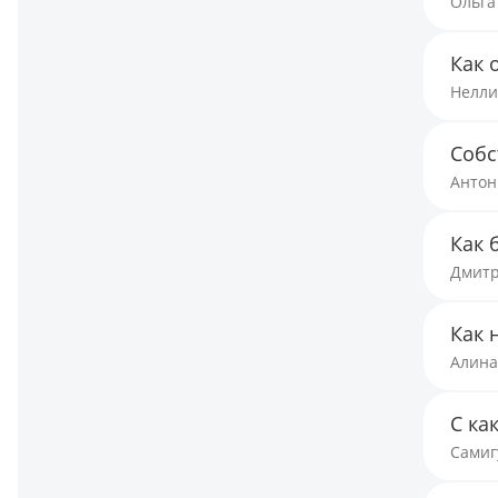
Ольга
Как 
Нелли
Собс
Антон
Как 
Дмитр
Как 
Алина
С ка
Самиг