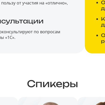
О
пользу от участия на «отлично»,
д
К
нсультации
д
роконсультируют по вопросам
О
ы «1С».
р
Спикеры