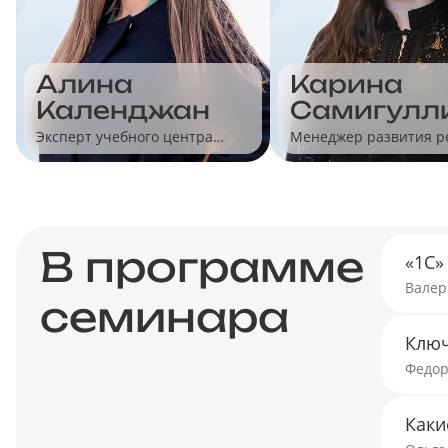
Алина
Карина
Календжан
Самигулл
Эксперт учебного центра
Менеджер развития 
"Учет без забот"
для малого бизнеса
В программе
«1С»
Валер
семинара
Ключ
Федор
Каки