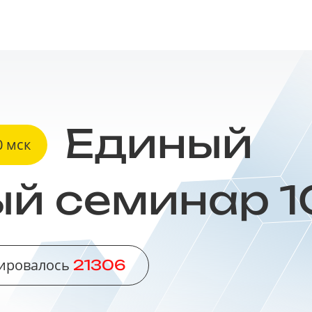
Единый
0 мск
ый
семинар 1
рировалось
21306