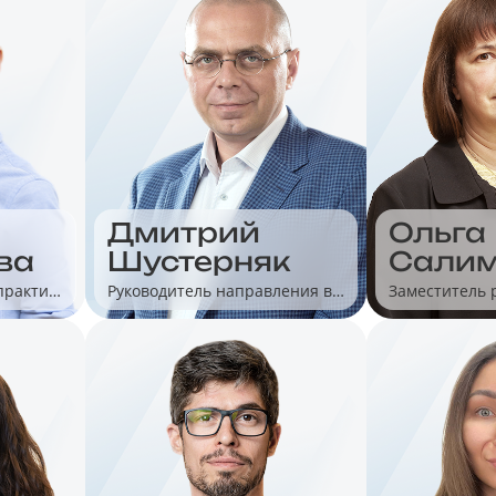
Дмитрий
Ольга
Шустерняк
Сали
ва
Руководитель направления в
Заместитель 
практик
«1С»
отдела по ме
ли в
розничной то