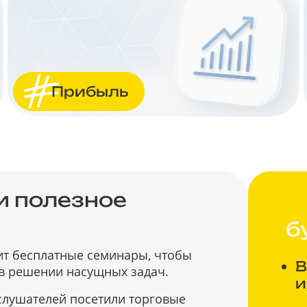
Прибыль
 полезное
б
ит бесплатные семинары, чтобы
В
в решении насущных задач.
и
 слушателей посетили торговые