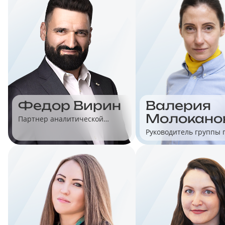
Федор Вирин
Валерия
Молокано
Партнер аналитической
компании Data Insight
Руководитель группы 
автоматизации торгов
«1С»