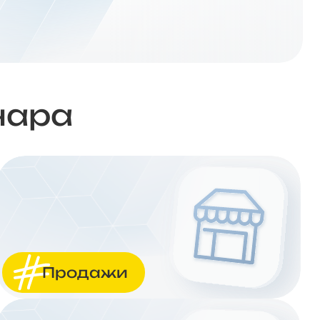
нара
Продажи