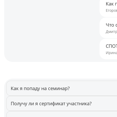
Как 
Егоро
Что 
Дмитр
СПОТ
Ирина
Как я попаду на семинар?
Семинар проходит онлайн. Накануне вам придет ссылка н
Получу ли я сертификат участника?
Да. Сертификат придет к вам на почту сразу после запол