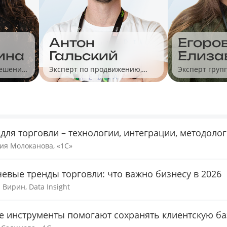
Антон
Егоро
ина
Гальский
Елиза
решений
Эксперт по продвижению,
Эксперт груп
Яндекс
сервиса 1С-Э
 для торговли – технологии, интеграции, методоло
ия Молоканова, «1С»
евые тренды торговли: что важно бизнесу в 2026
 Вирин, Data Insight
е инструменты помогают сохранять клиентскую ба