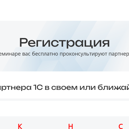
Регистрация
еминаре вас бесплатно проконсультируют партне
ртнера 1С в своем или ближ
К
Н
С