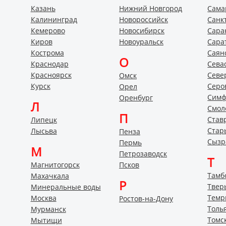
Казань
Нижний Новгород
Сама
Калининград
Новороссийск
Санк
Кемерово
Новосибирск
Сара
Киров
Новоуральск
Сара
Кострома
Саян
О
Краснодар
Сева
Красноярск
Севе
Омск
Курск
Серо
Орел
Симф
Оренбург
Л
Смол
П
Став
Липецк
Стар
Лысьва
Пенза
Сызр
Пермь
М
Петрозаводск
Т
Магнитогорск
Псков
Тамб
Махачкала
Р
Твер
Минеральные воды
Темр
Москва
Ростов-на-Дону
Толь
Мурманск
Томс
Мытищи