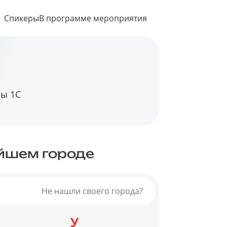
Спикеры
В программе мероприятия
ры 1С
айшем городе
Не нашли своего города?
У