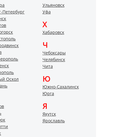
ра
Ульяновск
т-Петербург
Уфа
нск
Х
тов
огорск
Хабаровск
стополь
Ч
родвинск
в
Чебоксары
ерополь
Челябинск
енск
Чита
рополь
Ю
ый Оскол
ань
Южно-Сахалинск
Юрга
Я
ов
ь
Якутск
юк
Ярославль
ятти
к