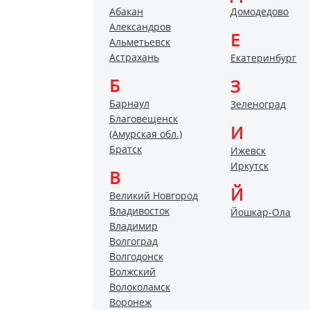
Абакан
Домодедово
Александров
Е
Альметьевск
Астрахань
Екатеринбург
Б
З
Барнаул
Зеленоград
Благовещенск
И
(Амурская обл.)
Братск
Ижевск
Иркутск
В
Й
Великий Новгород
Владивосток
Йошкар-Ола
Владимир
Волгоград
Волгодонск
Волжский
Волоколамск
Воронеж