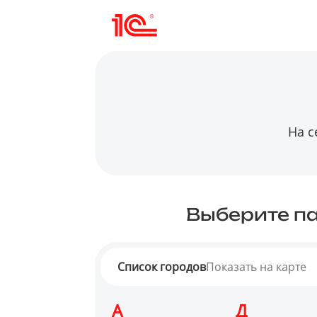
На с
Выберите па
Список городов
Показать на карте
А
Д